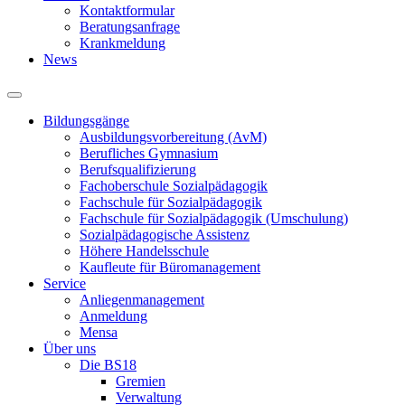
Kontaktformular
Beratungsanfrage
Krankmeldung
News
Bildungsgänge
Ausbildungsvorbereitung (AvM)
Berufliches Gymnasium
Berufsqualifizierung
Fachoberschule Sozialpädagogik
Fachschule für Sozialpädagogik
Fachschule für Sozialpädagogik (Umschulung)
Sozialpädagogische Assistenz
Höhere Handelsschule
Kaufleute für Büromanagement
Service
Anliegenmanagement
Anmeldung
Mensa
Über uns
Die BS18
Gremien
Verwaltung