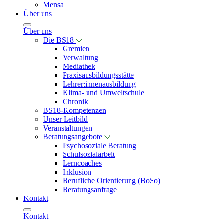
Mensa
Über uns
Über uns
Die BS18
Gremien
Verwaltung
Mediathek
Praxisausbildungsstätte
Lehrer:innenausbildung
Klima- und Umweltschule
Chronik
BS18-Kompetenzen
Unser Leitbild
Veranstaltungen
Beratungsangebote
Psychosoziale Beratung
Schulsozialarbeit
Lerncoaches
Inklusion
Berufliche Orientierung (BoSo)
Beratungsanfrage
Kontakt
Kontakt