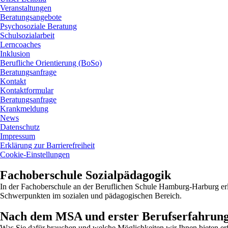
Veranstaltungen
Beratungsangebote
Psychosoziale Beratung
Schulsozialarbeit
Lerncoaches
Inklusion
Berufliche Orientierung (BoSo)
Beratungsanfrage
Kontakt
Kontaktformular
Beratungsanfrage
Krankmeldung
News
Datenschutz
Impressum
Erklärung zur Barrierefreiheit
Cookie-Einstellungen
instagram
Fachoberschule Sozialpädagogik
In der Fachoberschule an der Beruflichen Schule Hamburg-Harburg er
Schwerpunkten im sozialen und pädagogischen Bereich.
Nach dem MSA und erster Berufserfahrung b
Was Sie dafür brauchen und welche Möglichkeiten wir Ihnen bieten er