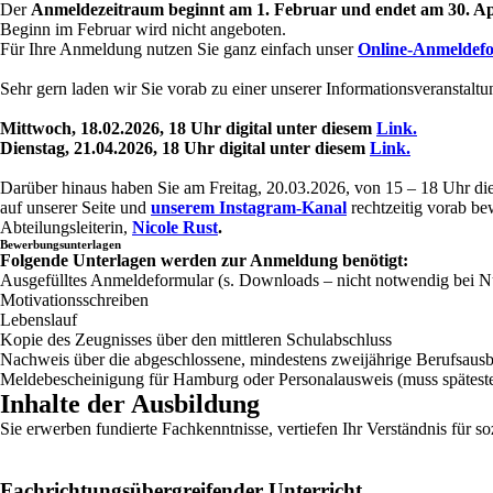
Der
Anmeldezeitraum
beginnt
am 1. Februar und endet am 30. Ap
Beginn im Februar wird nicht angeboten.
Für Ihre Anmeldung nutzen Sie ganz einfach unser
Online-Anmeldef
Sehr gern laden wir Sie vorab zu einer unserer Informationsveranstaltu
Mittwoch, 18.02.2026, 18 Uhr digital unter diesem
Link.
Dienstag, 21.04.2026, 18 Uhr digital unter diesem
Link.
Darüber hinaus haben Sie am Freitag, 20.03.2026, von 15 – 18 Uhr d
auf unserer Seite und
unserem Instagram-Kanal
rechtzeitig vorab be
Abteilungsleiterin,
Nicole Rust
.
Bewerbungsunterlagen
Folgende Unterlagen werden zur Anmeldung benötigt:
Ausgefülltes Anmeldeformular (s. Downloads – nicht notwendig bei N
Motivationsschreiben
Lebenslauf
Kopie des Zeugnisses über den mittleren Schulabschluss
Nachweis über die abgeschlossene, mindestens zweijährige Berufsausbil
Meldebescheinigung für Hamburg oder Personalausweis (muss späteste
Inhalte der Ausbildung
Sie erwerben fundierte Fachkenntnisse, vertiefen Ihr Verständnis für
Fachrichtungsübergreifender Unterricht