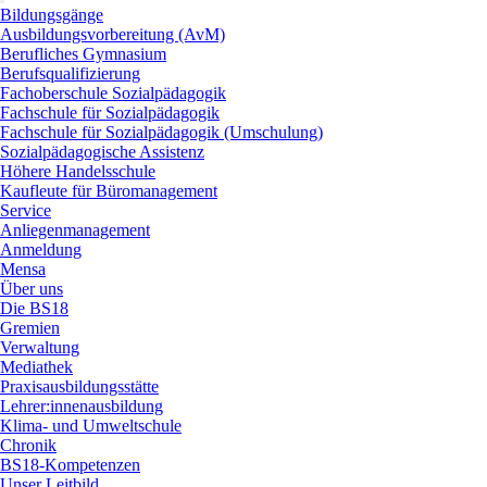
Bildungsgänge
Ausbildungsvorbereitung (AvM)
Berufliches Gymnasium
Berufsqualifizierung
Fachoberschule Sozialpädagogik
Fachschule für Sozialpädagogik
Fachschule für Sozialpädagogik (Umschulung)
Sozialpädagogische Assistenz
Höhere Handelsschule
Kaufleute für Büromanagement
Service
Anliegenmanagement
Anmeldung
Mensa
Über uns
Die BS18
Gremien
Verwaltung
Mediathek
Praxisausbildungsstätte
Lehrer:innenausbildung
Klima- und Umweltschule
Chronik
BS18-Kompetenzen
Unser Leitbild