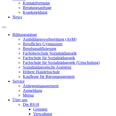
Kontaktformular
Beratungsanfrage
Krankmeldung
News
Bildungsgänge
Ausbildungsvorbereitung (AvM)
Berufliches Gymnasium
Berufsqualifizierung
Fachoberschule Sozialpädagogik
Fachschule für Sozialpädagogik
Fachschule für Sozialpädagogik (Umschulung)
Sozialpädagogische Assistenz
Höhere Handelsschule
Kaufleute für Büromanagement
Service
Anliegenmanagement
Anmeldung
Mensa
Über uns
Die BS18
Gremien
Verwaltung