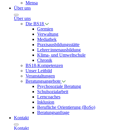
Mensa
Über uns
Über uns
Die BS18
Gremien
Verwaltung
Mediathek
Praxisausbildungsstätte
Lehrer:innenausbildung
Klima- und Umweltschule
Chronik
BS18-Kompetenzen
Unser Leitbild
Veranstaltungen
Beratungsangebote
Psychosoziale Beratung
Schulsozialarbeit
Lerncoaches
Inklusion
Berufliche Orientierung (BoSo)
Beratungsanfrage
Kontakt
Kontakt