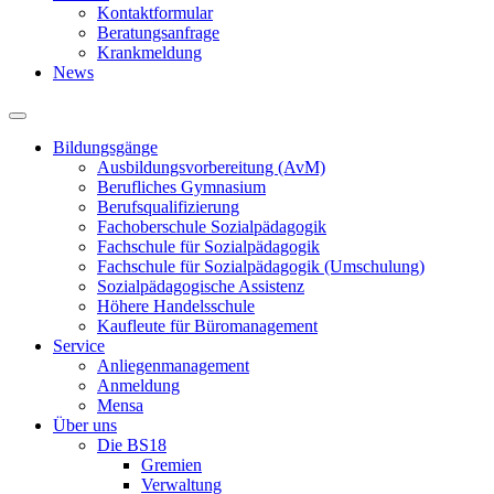
Kontaktformular
Beratungsanfrage
Krankmeldung
News
Bildungsgänge
Ausbildungsvorbereitung (AvM)
Berufliches Gymnasium
Berufsqualifizierung
Fachoberschule Sozialpädagogik
Fachschule für Sozialpädagogik
Fachschule für Sozialpädagogik (Umschulung)
Sozialpädagogische Assistenz
Höhere Handelsschule
Kaufleute für Büromanagement
Service
Anliegenmanagement
Anmeldung
Mensa
Über uns
Die BS18
Gremien
Verwaltung