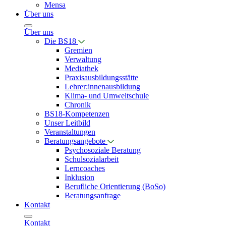
Mensa
Über uns
Über uns
Die BS18
Gremien
Verwaltung
Mediathek
Praxisausbildungsstätte
Lehrer:innenausbildung
Klima- und Umweltschule
Chronik
BS18-Kompetenzen
Unser Leitbild
Veranstaltungen
Beratungsangebote
Psychosoziale Beratung
Schulsozialarbeit
Lerncoaches
Inklusion
Berufliche Orientierung (BoSo)
Beratungsanfrage
Kontakt
Kontakt