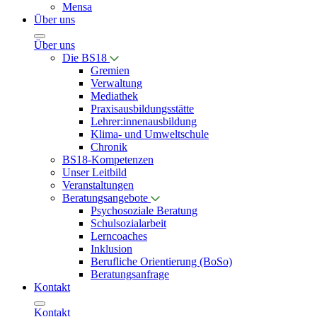
Mensa
Über uns
Über uns
Die BS18
Gremien
Verwaltung
Mediathek
Praxisausbildungsstätte
Lehrer:innenausbildung
Klima- und Umweltschule
Chronik
BS18-Kompetenzen
Unser Leitbild
Veranstaltungen
Beratungsangebote
Psychosoziale Beratung
Schulsozialarbeit
Lerncoaches
Inklusion
Berufliche Orientierung (BoSo)
Beratungsanfrage
Kontakt
Kontakt