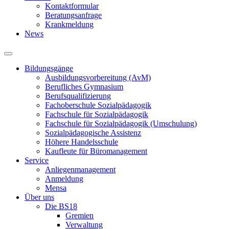
Kontaktformular
Beratungsanfrage
Krankmeldung
News
Bildungsgänge
Ausbildungsvorbereitung (AvM)
Berufliches Gymnasium
Berufsqualifizierung
Fachoberschule Sozialpädagogik
Fachschule für Sozialpädagogik
Fachschule für Sozialpädagogik (Umschulung)
Sozialpädagogische Assistenz
Höhere Handelsschule
Kaufleute für Büromanagement
Service
Anliegenmanagement
Anmeldung
Mensa
Über uns
Die BS18
Gremien
Verwaltung