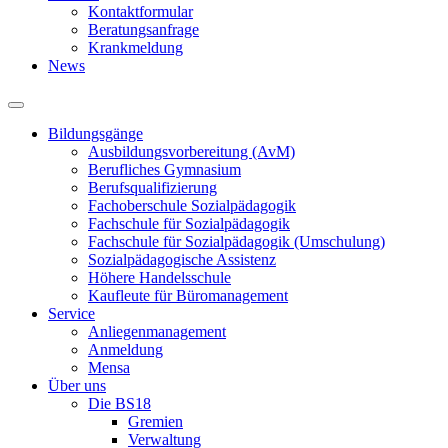
Kontaktformular
Beratungsanfrage
Krankmeldung
News
Bildungsgänge
Ausbildungsvorbereitung (AvM)
Berufliches Gymnasium
Berufsqualifizierung
Fachoberschule Sozialpädagogik
Fachschule für Sozialpädagogik
Fachschule für Sozialpädagogik (Umschulung)
Sozialpädagogische Assistenz
Höhere Handelsschule
Kaufleute für Büromanagement
Service
Anliegenmanagement
Anmeldung
Mensa
Über uns
Die BS18
Gremien
Verwaltung