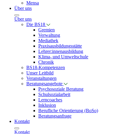
Mensa
Über uns
Über uns
Die BS18
Gremien
Verwaltung
Mediathek
Praxisausbildungsstätte
Lehrer:innenausbildung
Klima- und Umweltschule
Chronik
BS18-Kompetenzen
Unser Leitbild
Veranstaltungen
Beratungsangebote
Psychosoziale Beratung
Schulsozialarbeit
Lerncoaches
Inklusion
Berufliche Orientierung (BoSo)
Beratungsanfrage
Kontakt
Kontakt