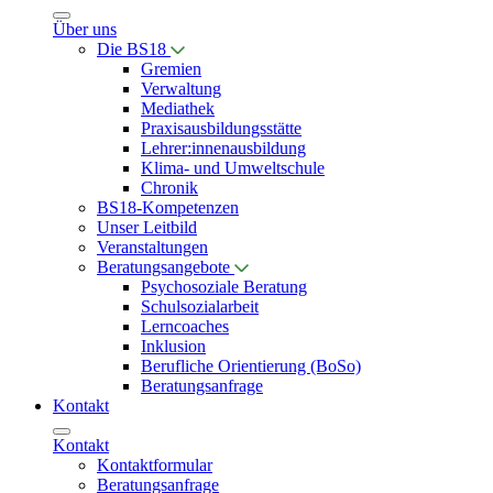
Über uns
Die BS18
Gremien
Verwaltung
Mediathek
Praxisausbildungsstätte
Lehrer:innenausbildung
Klima- und Umweltschule
Chronik
BS18-Kompetenzen
Unser Leitbild
Veranstaltungen
Beratungsangebote
Psychosoziale Beratung
Schulsozialarbeit
Lerncoaches
Inklusion
Berufliche Orientierung (BoSo)
Beratungsanfrage
Kontakt
Kontakt
Kontaktformular
Beratungsanfrage