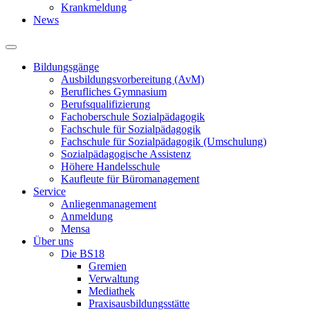
Krankmeldung
News
Bildungsgänge
Ausbildungsvorbereitung (AvM)
Berufliches Gymnasium
Berufsqualifizierung
Fachoberschule Sozialpädagogik
Fachschule für Sozialpädagogik
Fachschule für Sozialpädagogik (Umschulung)
Sozialpädagogische Assistenz
Höhere Handelsschule
Kaufleute für Büromanagement
Service
Anliegenmanagement
Anmeldung
Mensa
Über uns
Die BS18
Gremien
Verwaltung
Mediathek
Praxisausbildungsstätte