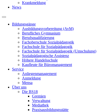
Krankmeldung
News
Bildungsgänge
Ausbildungsvorbereitung (AvM)
Berufliches Gymnasium
Berufsqualifizierung
Fachoberschule Sozialpädagogik
Fachschule für Sozialpädagogik
Fachschule für Sozialpädagogik (Umschulung)
Sozialpädagogische Assistenz
Höhere Handelsschule
Kaufleute für Büromanagement
Service
Anliegenmanagement
Anmeldung
Mensa
Über uns
Die BS18
Gremien
Verwaltung
Mediathek
Praxisausbildungsstätte