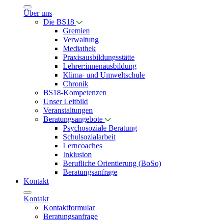
Über uns
Die BS18
Gremien
Verwaltung
Mediathek
Praxisausbildungsstätte
Lehrer:innenausbildung
Klima- und Umweltschule
Chronik
BS18-Kompetenzen
Unser Leitbild
Veranstaltungen
Beratungsangebote
Psychosoziale Beratung
Schulsozialarbeit
Lerncoaches
Inklusion
Berufliche Orientierung (BoSo)
Beratungsanfrage
Kontakt
Kontakt
Kontaktformular
Beratungsanfrage