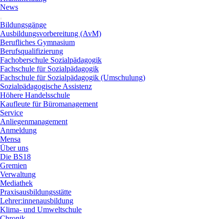
News
Bildungsgänge
Ausbildungsvorbereitung (AvM)
Berufliches Gymnasium
Berufsqualifizierung
Fachoberschule Sozialpädagogik
Fachschule für Sozialpädagogik
Fachschule für Sozialpädagogik (Umschulung)
Sozialpädagogische Assistenz
Höhere Handelsschule
Kaufleute für Büromanagement
Service
Anliegenmanagement
Anmeldung
Mensa
Über uns
Die BS18
Gremien
Verwaltung
Mediathek
Praxisausbildungsstätte
Lehrer:innenausbildung
Klima- und Umweltschule
Chronik