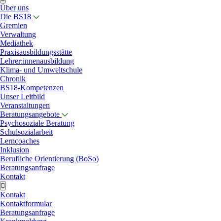
Über uns
Die BS18
Gremien
Verwaltung
Mediathek
Praxisausbildungsstätte
Lehrer:innenausbildung
Klima- und Umweltschule
Chronik
BS18-Kompetenzen
Unser Leitbild
Veranstaltungen
Beratungsangebote
Psychosoziale Beratung
Schulsozialarbeit
Lerncoaches
Inklusion
Berufliche Orientierung (BoSo)
Beratungsanfrage
Kontakt
Kontakt
Kontaktformular
Beratungsanfrage