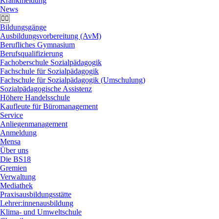
Krankmeldung
News
Bildungsgänge
Ausbildungsvorbereitung (AvM)
Berufliches Gymnasium
Berufsqualifizierung
Fachoberschule Sozialpädagogik
Fachschule für Sozialpädagogik
Fachschule für Sozialpädagogik (Umschulung)
Sozialpädagogische Assistenz
Höhere Handelsschule
Kaufleute für Büromanagement
Service
Anliegenmanagement
Anmeldung
Mensa
Über uns
Die BS18
Gremien
Verwaltung
Mediathek
Praxisausbildungsstätte
Lehrer:innenausbildung
Klima- und Umweltschule