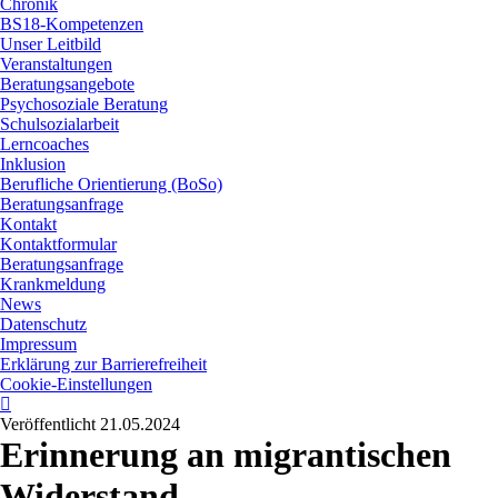
Chronik
BS18-Kompetenzen
Unser Leitbild
Veranstaltungen
Beratungsangebote
Psychosoziale Beratung
Schulsozialarbeit
Lerncoaches
Inklusion
Berufliche Orientierung (BoSo)
Beratungsanfrage
Kontakt
Kontaktformular
Beratungsanfrage
Krankmeldung
News
Datenschutz
Impressum
Erklärung zur Barrierefreiheit
Cookie-Einstellungen
instagram
Veröffentlicht 21.05.2024
Erinnerung an migrantischen
Widerstand –