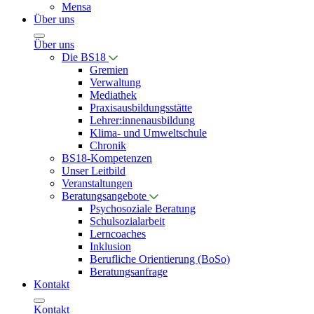
Mensa
Über uns
Über uns
Die BS18
Gremien
Verwaltung
Mediathek
Praxisausbildungsstätte
Lehrer:innenausbildung
Klima- und Umweltschule
Chronik
BS18-Kompetenzen
Unser Leitbild
Veranstaltungen
Beratungsangebote
Psychosoziale Beratung
Schulsozialarbeit
Lerncoaches
Inklusion
Berufliche Orientierung (BoSo)
Beratungsanfrage
Kontakt
Kontakt