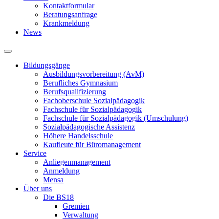
Kontaktformular
Beratungsanfrage
Krankmeldung
News
Bildungsgänge
Ausbildungsvorbereitung (AvM)
Berufliches Gymnasium
Berufsqualifizierung
Fachoberschule Sozialpädagogik
Fachschule für Sozialpädagogik
Fachschule für Sozialpädagogik (Umschulung)
Sozialpädagogische Assistenz
Höhere Handelsschule
Kaufleute für Büromanagement
Service
Anliegenmanagement
Anmeldung
Mensa
Über uns
Die BS18
Gremien
Verwaltung