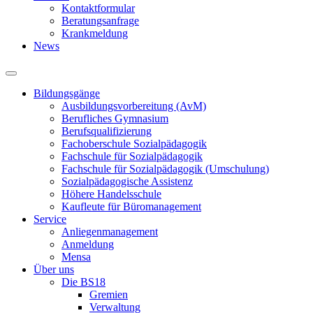
Kontaktformular
Beratungsanfrage
Krankmeldung
News
Bildungsgänge
Ausbildungsvorbereitung (AvM)
Berufliches Gymnasium
Berufsqualifizierung
Fachoberschule Sozialpädagogik
Fachschule für Sozialpädagogik
Fachschule für Sozialpädagogik (Umschulung)
Sozialpädagogische Assistenz
Höhere Handelsschule
Kaufleute für Büromanagement
Service
Anliegenmanagement
Anmeldung
Mensa
Über uns
Die BS18
Gremien
Verwaltung