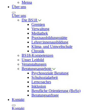
Mensa
Über uns
Über uns
Die BS18
Gremien
Verwaltung
Mediathek
Praxisausbildungsstätte
Lehrer:innenausbildung
Klima- und Umweltschule
Chronik
BS18-Kompetenzen
Unser Leitbild
Veranstaltungen
Beratungsangebote
Psychosoziale Beratung
Schulsozialarbeit
Lerncoaches
Inklusion
Berufliche Orientierung (BoSo)
Beratungsanfrage
Kontakt
Kontakt