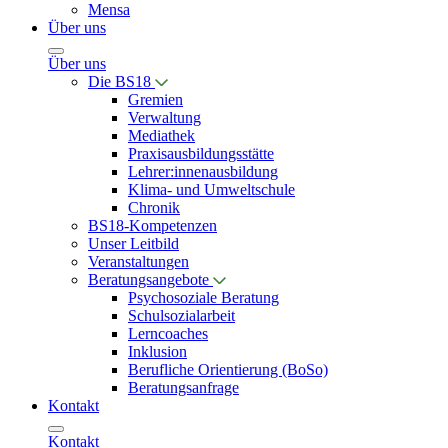
Mensa
Über uns
Über uns
Die BS18
Gremien
Verwaltung
Mediathek
Praxisausbildungsstätte
Lehrer:innenausbildung
Klima- und Umweltschule
Chronik
BS18-Kompetenzen
Unser Leitbild
Veranstaltungen
Beratungsangebote
Psychosoziale Beratung
Schulsozialarbeit
Lerncoaches
Inklusion
Berufliche Orientierung (BoSo)
Beratungsanfrage
Kontakt
Kontakt