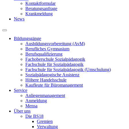
Kontaktformular
Beratungsanfrage
Krankmeldung
News
Bildungsgänge
Ausbildungsvorbereitung (AvM)
Berufliches Gymnasium
Berufsqualifizierung
Fachoberschule Sozialpädagogik
Fachschule für Sozialpädagogik
Fachschule für Sozialpädagogik (Umschulung)
Sozialpädagogische Assistenz
Höhere Handelsschule
Kaufleute für Büromanagement
Service
Anliegenmanagement
Anmeldung
Mensa
Über uns
Die BS18
Gremien
Verwaltung