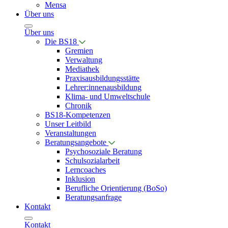
Mensa
Über uns
Über uns
Die BS18
Gremien
Verwaltung
Mediathek
Praxisausbildungsstätte
Lehrer:innenausbildung
Klima- und Umweltschule
Chronik
BS18-Kompetenzen
Unser Leitbild
Veranstaltungen
Beratungsangebote
Psychosoziale Beratung
Schulsozialarbeit
Lerncoaches
Inklusion
Berufliche Orientierung (BoSo)
Beratungsanfrage
Kontakt
Kontakt