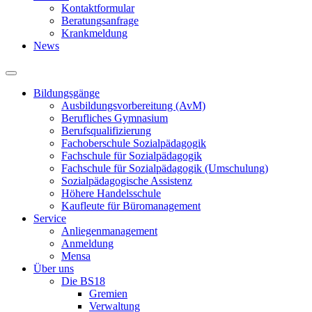
Kontaktformular
Beratungsanfrage
Krankmeldung
News
Bildungsgänge
Ausbildungsvorbereitung (AvM)
Berufliches Gymnasium
Berufsqualifizierung
Fachoberschule Sozialpädagogik
Fachschule für Sozialpädagogik
Fachschule für Sozialpädagogik (Umschulung)
Sozialpädagogische Assistenz
Höhere Handelsschule
Kaufleute für Büromanagement
Service
Anliegenmanagement
Anmeldung
Mensa
Über uns
Die BS18
Gremien
Verwaltung