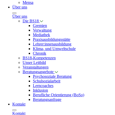
Mensa
Über uns
Über uns
Die BS18
Gremien
Verwaltung
Mediathek
Praxisausbildungsstätte
Lehrer:innenausbildung
Klima- und Umweltschule
Chronik
BS18-Kompetenzen
Unser Leitbild
Veranstaltungen
Beratungsangebote
Psychosoziale Beratung
Schulsozialarbeit
Lerncoaches
Inklusion
Berufliche Orientierung (BoSo)
Beratungsanfrage
Kontakt
Kontakt