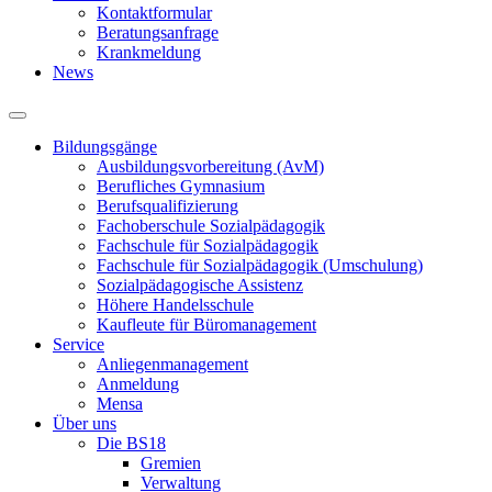
Kontaktformular
Beratungsanfrage
Krankmeldung
News
Bildungsgänge
Ausbildungsvorbereitung (AvM)
Berufliches Gymnasium
Berufsqualifizierung
Fachoberschule Sozialpädagogik
Fachschule für Sozialpädagogik
Fachschule für Sozialpädagogik (Umschulung)
Sozialpädagogische Assistenz
Höhere Handelsschule
Kaufleute für Büromanagement
Service
Anliegenmanagement
Anmeldung
Mensa
Über uns
Die BS18
Gremien
Verwaltung