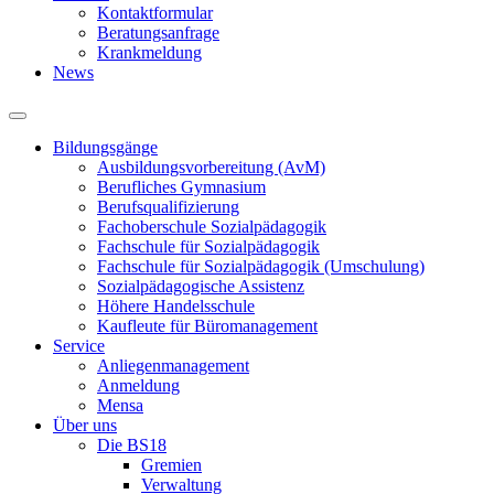
Kontaktformular
Beratungsanfrage
Krankmeldung
News
Bildungsgänge
Ausbildungsvorbereitung (AvM)
Berufliches Gymnasium
Berufsqualifizierung
Fachoberschule Sozialpädagogik
Fachschule für Sozialpädagogik
Fachschule für Sozialpädagogik (Umschulung)
Sozialpädagogische Assistenz
Höhere Handelsschule
Kaufleute für Büromanagement
Service
Anliegenmanagement
Anmeldung
Mensa
Über uns
Die BS18
Gremien
Verwaltung