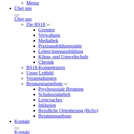
Mensa
Über uns
Über uns
Die BS18
Gremien
Verwaltung
Mediathek
Praxisausbildungsstätte
Lehrer:innenausbildung
Klima- und Umweltschule
Chronik
BS18-Kompetenzen
Unser Leitbild
Veranstaltungen
Beratungsangebote
Psychosoziale Beratung
Schulsozialarbeit
Lerncoaches
Inklusion
Berufliche Orientierung (BoSo)
Beratungsanfrage
Kontakt
Kontakt