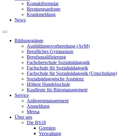
Kontaktformular
Beratungsanfrage
Krankmeldung
News
Bildungsgänge
Ausbildungsvorbereitung (AvM)
Berufliches Gymnasium
Berufsqualifizierung
Fachoberschule Sozialpädagogik
Fachschule für Sozialpädagogik
Fachschule für Sozialpädagogik (Umschulung)
Sozialpädagogische Assistenz
Höhere Handelsschule
Kaufleute für Büromanagement
Service
Anliegenmanagement
Anmeldung
Mensa
Über uns
Die BS18
Gremien
Verwaltung