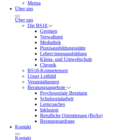
Mensa
Über uns
Über uns
Die BS18
Gremien
Verwaltung
Mediathek
Praxisausbildungsstätte
Lehrer:innenausbildung
Klima- und Umweltschule
Chronik
BS18-Kompetenzen
Unser Leitbild
Veranstaltungen
Beratungsangebote
Psychosoziale Beratung
Schulsozialarbeit
Lerncoaches
Inklusion
Berufliche Orientierung (BoSo)
Beratungsanfrage
Kontakt
Kontakt