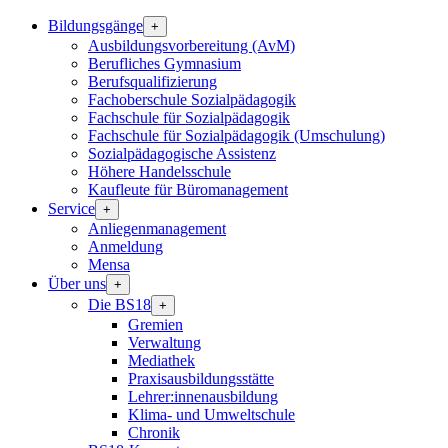
Bildungsgänge
+
Ausbildungsvorbereitung (AvM)
Berufliches Gymnasium
Berufsqualifizierung
Fachoberschule Sozialpädagogik
Fachschule für Sozialpädagogik
Fachschule für Sozialpädagogik (Umschulung)
Sozialpädagogische Assistenz
Höhere Handelsschule
Kaufleute für Büromanagement
Service
+
Anliegenmanagement
Anmeldung
Mensa
Über uns
+
Die BS18
+
Gremien
Verwaltung
Mediathek
Praxisausbildungsstätte
Lehrer:innenausbildung
Klima- und Umweltschule
Chronik