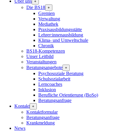
Über uns
+
Die BS18
+
Gremien
Verwaltung
Mediathek
Praxisausbildungsstätte
Lehrer:innenausbildung
Klima- und Umweltschule
Chronik
BS18-Kompetenzen
Unser Leitbild
Veranstaltungen
Beratungsangebote
+
Psychosoziale Beratung
Schulsozialarbeit
Lerncoaches
Inklusion
Berufliche Orientierung (BoSo)
Beratungsanfrage
Kontakt
+
Kontaktformular
Beratungsanfrage
Krankmeldung
News