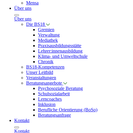
Mensa
Über uns
Über uns
Die BS18
Gremien
Verwaltung
Mediathek
Praxisausbildungsstätte
Lehrer:innenausbildung
Klima- und Umweltschule
Chronik
BS18-Kompetenzen
Unser Leitbild
Veranstaltungen
Beratungsangebote
Psychosoziale Beratung
Schulsozialarbeit
Lerncoaches
Inklusion
Berufliche Orientierung (BoSo)
Beratungsanfrage
Kontakt
Kontakt