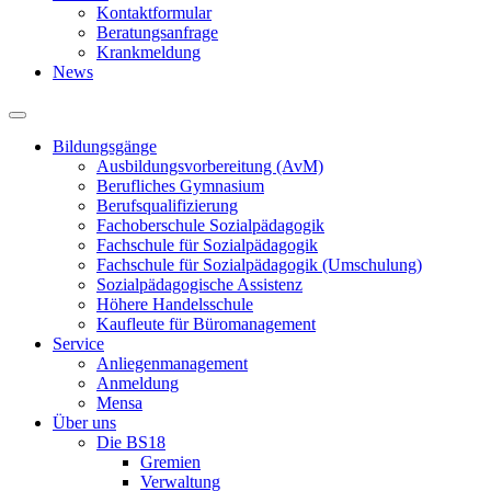
Kontaktformular
Beratungsanfrage
Krankmeldung
News
Bildungsgänge
Ausbildungsvorbereitung (AvM)
Berufliches Gymnasium
Berufsqualifizierung
Fachoberschule Sozialpädagogik
Fachschule für Sozialpädagogik
Fachschule für Sozialpädagogik (Umschulung)
Sozialpädagogische Assistenz
Höhere Handelsschule
Kaufleute für Büromanagement
Service
Anliegenmanagement
Anmeldung
Mensa
Über uns
Die BS18
Gremien
Verwaltung