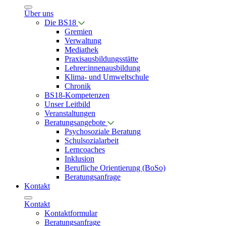
Über uns
Die BS18
Gremien
Verwaltung
Mediathek
Praxisausbildungsstätte
Lehrer:innenausbildung
Klima- und Umweltschule
Chronik
BS18-Kompetenzen
Unser Leitbild
Veranstaltungen
Beratungsangebote
Psychosoziale Beratung
Schulsozialarbeit
Lerncoaches
Inklusion
Berufliche Orientierung (BoSo)
Beratungsanfrage
Kontakt
Kontakt
Kontaktformular
Beratungsanfrage