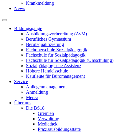
Krankmeldung
News
Bildungsgänge
Ausbildungsvorbereitung (AvM)
Berufliches Gymnasium
Berufsqualifizierung
Fachoberschule Sozialpädagogik
Fachschule für Sozialpädagogik
Fachschule für Sozialpädagogik (Umschulung)
Sozialpädagogische Assistenz
Höhere Handelsschule
Kaufleute für Büromanagement
Service
Anliegenmanagement
Anmeldung
Mensa
Über uns
Die BS18
Gremien
Verwaltung
Mediathek
Praxisausbildungsstätte